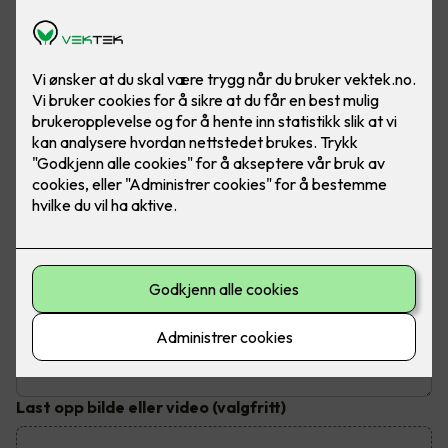
Send inn din henvendelse
Fyll ut dine kontaktopplysninger og send inn kontaktskjema.
Du vil bli kontaktet innen tre virkedager
Hva trenger du hjelp til?
Emne
*
Beskrivelse av jobben
Last opp bilde eller video
(valgfritt)