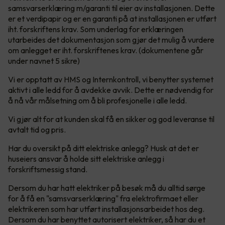
samsvarserklæring m/garanti til eier av installasjonen. Dette
er et verdipapir og er en garanti på at installasjonen er utført
iht. forskriftens krav. Som underlag for erklæringen
utarbeides det dokumentasjon som gjør det mulig å vurdere
om anlegget er iht. forskriftenes krav. (dokumentene går
under navnet 5 sikre)
Vi er opptatt av HMS og Internkontroll, vi benytter systemet
aktivt i alle ledd for å avdekke avvik. Dette er nødvendig for
å nå vår målsetning om å bli profesjonelle i alle ledd.
Vi gjør alt for at kunden skal få en sikker og god leveranse til
avtalt tid og pris.
Har du oversikt på ditt elektriske anlegg? Husk at det er
huseiers ansvar å holde sitt elektriske anlegg i
forskriftsmessig stand.
Dersom du har hatt elektriker på besøk må du alltid sørge
for å få en "samsvarserklæring" fra elektrofirmaet eller
elektrikeren som har utført installasjonsarbeidet hos deg.
Dersom du har benyttet autorisert elektriker, så har du et