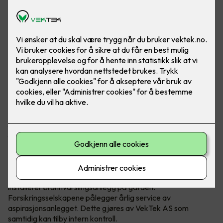
Vi er registrert elektroinstallatør
Og kan utføre all sterk- og svakstrøm installasjon du skulle
ønske i dine bygninger. Vi ønsker at våre kunder får optimale
løsninger, med de produkt som passer best til sitt anlegg,
utført av installatører med god teknisk forståelse og service.
Brannvarsling
Vi leverer brannvarsling systemer for driftsbygninger og
bolig. I driftsbygninger er det et vanskelig miljø. Mye støv,
fuktighet og ammoniakkgasser. Vanlige røykdetektorer vil
feile i et slikt miljø etter kort tid. Våre leverandører Elotec og
Icas har derfor utviklet aspirasjonssystem som skal
håndterer dette miljøet.
De fleste forsikringsselskapene gir gode rabatter når man
installerer brannvarslingsanlegg på gården.
Forsikringsselskapene pålegger årlig service av
aspirasjonsanlegget. Dette gjøres av VekTek AS som
samtidig kan tilby intern kontroll.