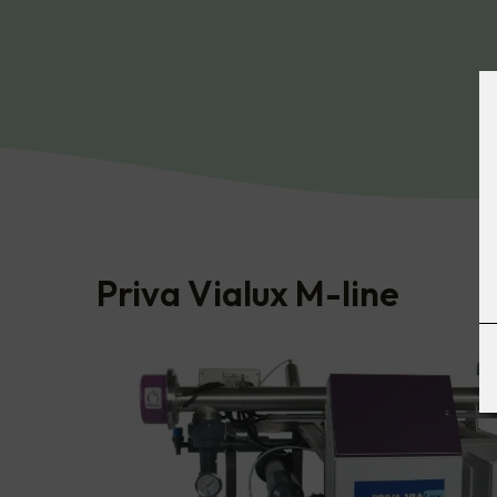
Priva Vialux M-line