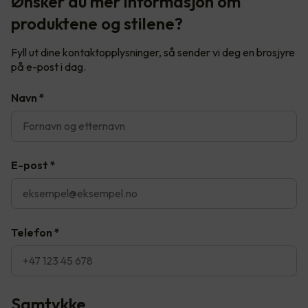
Ønsker du mer informasjon om
produktene og stilene?
Fyll ut dine kontaktopplysninger, så sender vi deg en brosjyre
på e-post i dag.
Navn
*
E-post
*
Telefon
*
Samtykke