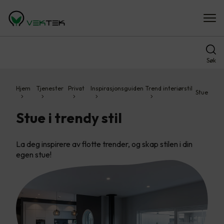
Søk
Hjem
Tjenester
Privat
Inspirasjonsguiden
Trend interiørstil
Stue
Stue i trendy stil
La deg inspirere av flotte trender, og skap stilen i din
egen stue!