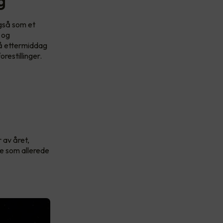
gg
også som et
 og
på ettermiddag
restillinger.
 av året,
ne som allerede