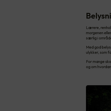
Belysn
Lærere, renhol
morgenen eller
særlig i områd
Med god belysni
ulykker, som fa
For mange skol
og om hvordan 