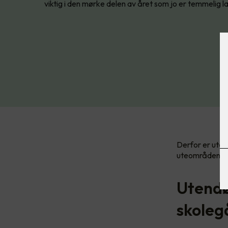
viktig i den mørke delen av året som jo er temmelig lan
Derfor er utend
uteområdene 
Utendør
skole