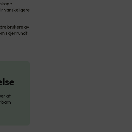
 skape
lir vanskeligere
ndre brukere av
om skjer rundt
else
ser at
r barn