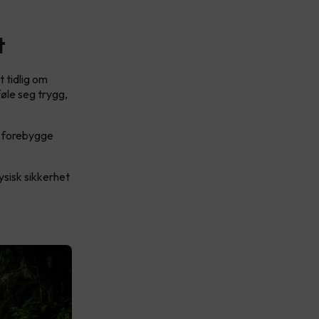
t
 tidlig om
øle seg trygg,
 å forebygge
ysisk sikkerhet