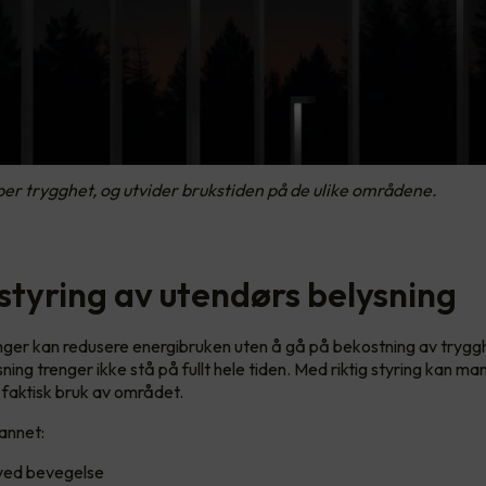
er trygghet, og utvider brukstiden på de ulike områdene.
styring av utendørs belysning
ger kan redusere energibruken uten å gå på bekostning av trygg
ing trenger ikke stå på fullt hele tiden. Med riktig styring kan man
r faktisk bruk av området.
 annet:
s ved bevegelse