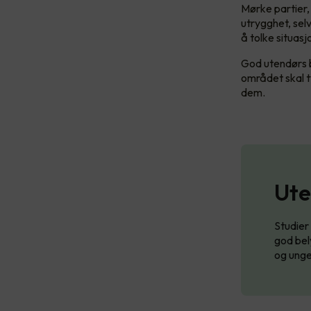
Mørke partier,
utrygghet, selv
å tolke situas
God utendørs b
området skal t
dem.
Ute
Studier
god bely
og unge