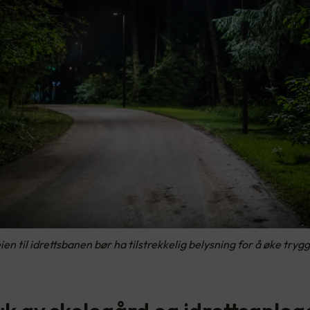
eien til idrettsbanen bør ha tilstrekkelig belysning for å øke tryg