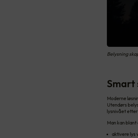
Belysning skap
Smart 
Moderne løsnin
Utendørs belysn
lysnivået ette
Man kan blant
aktivere ly