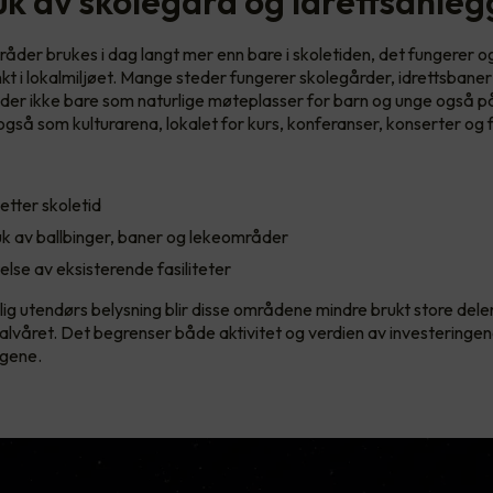
uk av skolegård og idrettsanle
åder brukes i dag langt mer enn bare i skoletiden, det fungerer 
nkt i lokalmiljøet. Mange steder fungerer skolegårder, idrettsbaner
der ikke bare som naturlige møteplasser for barn og unge også 
gså som kulturarena, lokalet for kurs, konferanser, konserter og fo
 etter skoletid
uk av ballbinger, baner og lekeområder
else av eksisterende fasiliteter
lig utendørs belysning blir disse områdene mindre brukt store deler
rhalvåret. Det begrenser både aktivitet og verdien av investeringe
eggene.