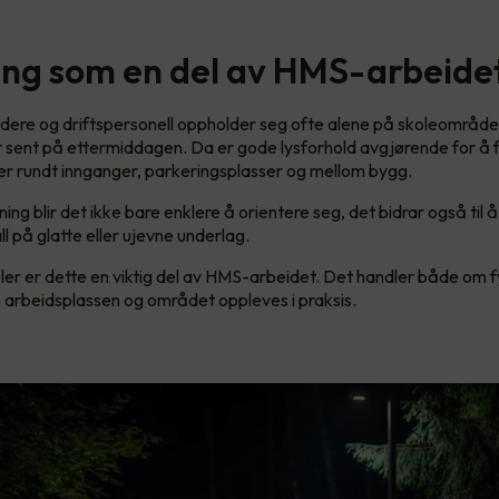
ing som en del av HMS-arbeide
dere og driftspersonell oppholder seg ofte alene på skoleområdet
 sent på ettermiddagen. Da er gode lysforhold avgjørende for å f
er rundt innganger, parkeringsplasser og mellom bygg.
ng blir det ikke bare enklere å orientere seg, det bidrar også til
ll på glatte eller ujevne underlag.
er er dette en viktig del av HMS-arbeidet. Det handler både om f
arbeidsplassen og området oppleves i praksis.