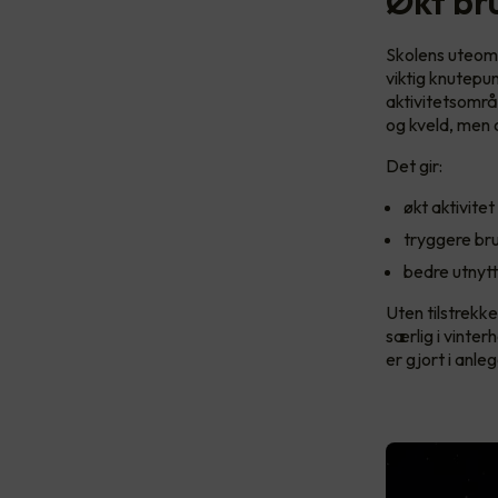
Økt br
Skolens uteomr
viktig knutepu
aktivitetsområ
og kveld, men o
Det gir:
økt aktivitet
tryggere br
bedre utnytt
Uten tilstrekke
særlig i vinte
er gjort i anl