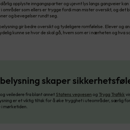
 dårlig opplyste inngangspartier og ujevnt lys langs gangveier kan
 i områder som ellers er trygge fordi man mister oversikt, og det b
joner og bevegelser rundt seg.
elysning gir bedre oversikt og tydeligere romfølelse. Elever og a
ydelig kunne se hvor de skal gå, hvem som er i nærheten og hva s
belysning skaper sikkerhetsføl
 og veiledere fra blant annet
Statens vegvesen
og
Trygg Trafikk
vi
sning er et viktig tiltak for å øke trygghet i uteområder, særlig fo
 i mørketiden.