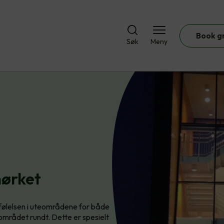
Book g
Søk
Meny
mørket
følelsen i uteområdene for både
området rundt. Dette er spesielt