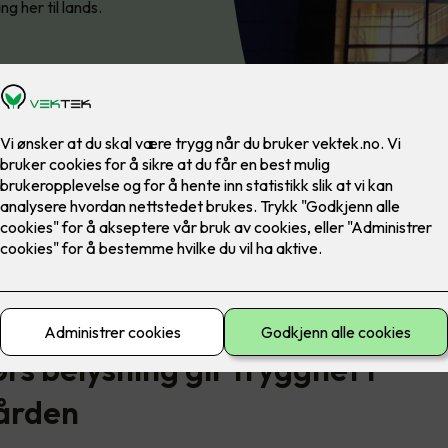
g her til lands.
ørs belysning en viktig del av både trivsel, sikkerhet og hvordan 
brukes.
s belysning gir trygghet i
gården