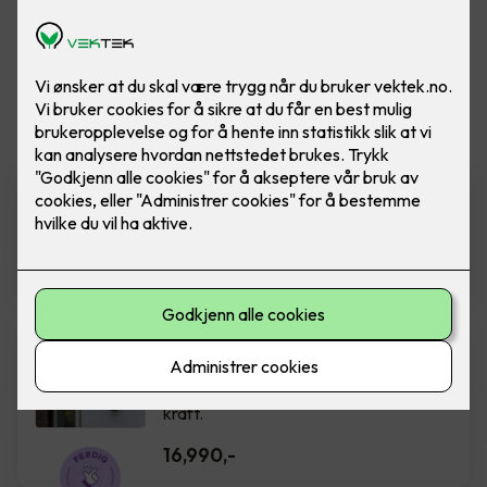
Vis flere
filtre
Zaptec Go
Ferdig montert elbillader - Zaptec Go
16,990
,-
Easee Charge Up
Ferdig montert elbillader. Easee
Charge UP er liten, smart og full av
kraft.
16,990
,-