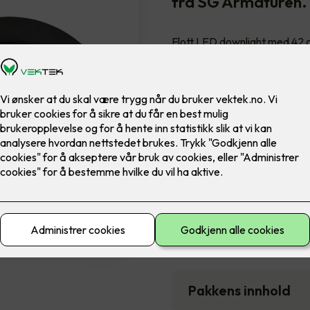
fra SG Armaturen.
Flott LED downlight med 42 gr
innendørs bruke, inkl. LED di
Farge
7,900
,-
Antall
-
Pakkens innhold