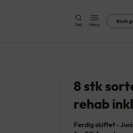
Book g
Søk
Meny
8 stk sor
rehab ink
Ferdig skiftet - J