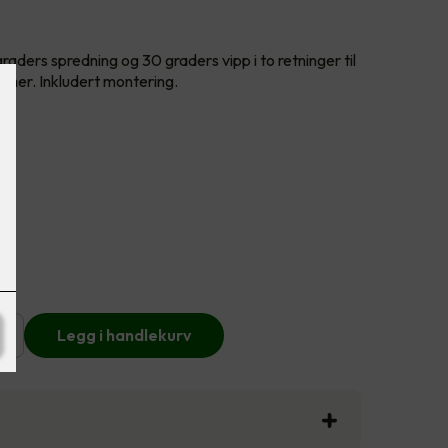
aders spredning og 30 graders vipp i to retninger til
mmer. Inkludert montering.
+
Legg i handlekurv