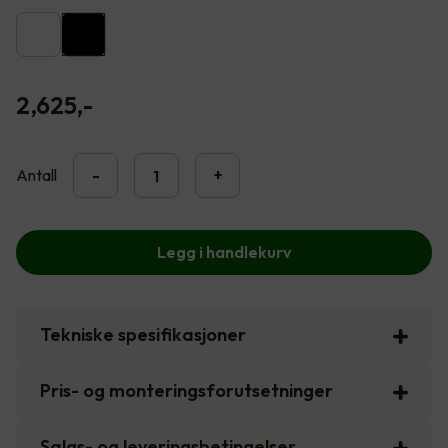
2,625
,-
Antall
-
+
Legg i handlekurv
Tekniske spesifikasjoner
Pris- og monteringsforutsetninger
Salgs- og leveringsbetingelser