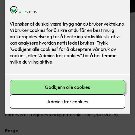
Dobbel stikkontakt m/ USB-C
lader
Ferdig montert - ELKO One Dobbelstikk 2x USB
C PD lader. Farge: Sort.
En ferdig montert, dobbel jordet stikkontakt, med 2x USB C
av fargebestandig materiale. Sammen med stikkontaktene
vil du kunne lade elektroniske apparater opp til 25W i begge
C-uttakene. Stikkontakten er innfelt med hel dekkplate og
barnevern i fargebestandigmateriale i sort (RAL9005).
Farge