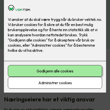
Økende krav om sertifiseringer
Det er et økende krav til å dokumentere kompetanse, og
stadig flere forsikringsselskaper, kommuner, og
bedriftseiere krever sertifiserte kontrollører iht. 405-3
næringskontroll og sertifisert el-kontrollforetak iht. 405-4.
Næringseiere har et viktig ansvar
Er du eier av et borettslag, sameie, næringsbygg eller