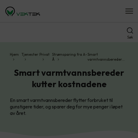
Søk
Hjem
Tjenester
Privat
Strømsparing fra A-
Smart
Å
varmtvannsbereder…
Smart varmtvannsbereder
kutter kostnadene
En smart varmtvannsbereder flytter forbruket til
gunstigere tider, og sparer deg for mye penger i løpet
av året.