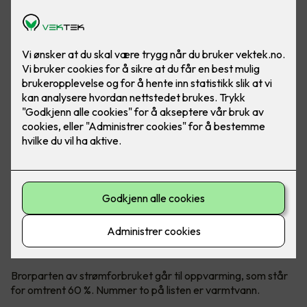
Styring av «dumme varmtvannsberedere» har blitt en
naturlig del av smart strømsparing.
Varmtvann er nummer to på
kostnadslisten
Brorparten av strømforbruket går til oppvarming, som står
for omtrent 60 %. Nummer to på listen er varmtvann.