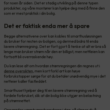
for noen år siden. Det er stadig utvikling på denne typen
produkter, og våre montører kan hjelpe deg med å finne den
som er mest praktisk i din bolig.
Det er faktisk enda mer å spare
Begge alternativene over kan kobles til smarthusløsningen
du bruker for resten av boligen, og dermed bidra til enda
lavere strømregning. Det er fort gjort å tenke at alt er bra så
lenge man bruker strøm når den er billigst, men nettleien kan
fortsatt bli overraskende høy.
Du kan lese alt om hvordan strømregningen din regnes ut i
denne oversikten
, men kort forkl art kan høye
forbrukstopper sørge for at du betaler unødvendig mye i det
netteier kaller fastleddet.
Smarthuset hjelper deg til en lavere strømregning ved å
fordele forbruket, slik at din bolig ikke utgjør en belastning
på strømnettet.
Oppgrader varmtvannsberederen i dag, så slipper du å