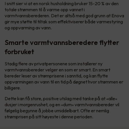
I snitt sier vi at en norsk husholdning bruker 15-20 % av den
totale strømmen til å varme opp vannet i
varmtvannsberederen. Det er altså med god grunn at Enova
gir mye støtte til tiltak som effektiviserer både varmestyring
og oppvarming av vann.
Smarte varmtvannsberedere flytter
forbruket
Stadig flere av privatpersonene som installerer ny
varmtvannsbereder velger en som er smart. En smart
bereder leser av strømprisene i sanntid, og kan flytte
oppvarmingen av vann til en tid på døgnet hvor strømmen er
billigere.
Dette kan få store, positive utslag med tanke på at «alle»
dusjer i morgenrushet, og en «dum» varmtvannsbereder vil
følgelig begynne å jobbe umiddelbart. Ofte er nemlig
strømprisen på sitt høyeste i denne perioden.