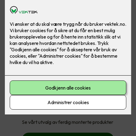
Med ferdig montert får du:
Pakkepris på produkt og montering
Jobben gjort, trygt og enkelt for deg
Se vårt utvalg av ferdig monterte produkter