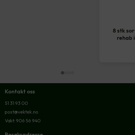
8 stk so
rehab 
Kontakt oss
51 31 93 00
post@vektek.no
Vakt: 906 56 940
Besøksadresse