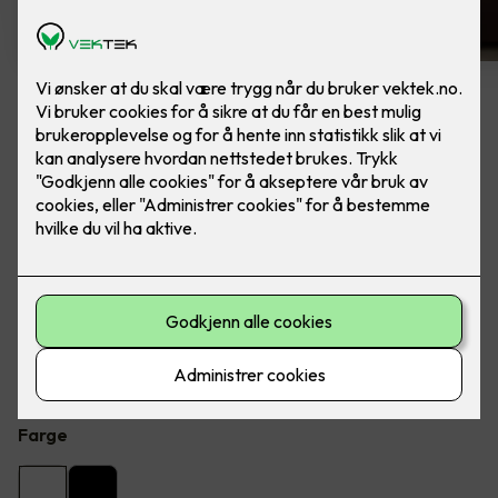
6 stk hvite LED downlights
rehab inkl. LED dimmer
Ferdig montert - Junistar ECO 2700 m/ LED
dimmer, fra SG Armaturen.
Flott LED downlight med 42 graders spredning og 30
graders vipp i to retninger til innendørs bruke, inkl. LED
dimmer.
Farge