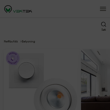
Søk
Nettbutikk
Belysning