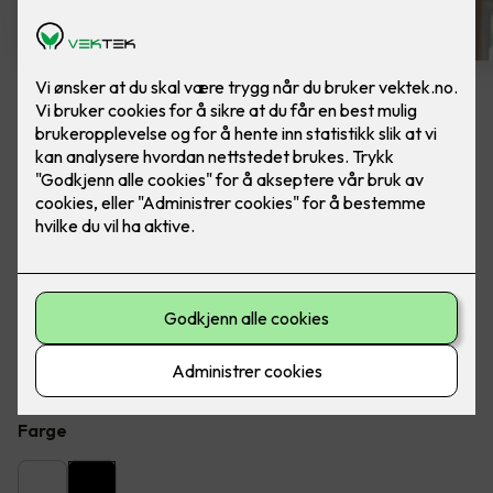
6 stk sorte LED downlights
rehab inkl. LED dimmer
Ferdig montert - Junistar ECO 2700 m/ LED
dimmer, fra SG Armaturen.
Flott LED downlight med 42 graders spredning og 30
graders vipp i to retninger til innendørs bruke, inkl. LED
dimmer. Inkludert montering.
Farge